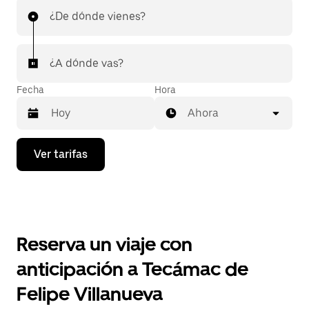
¿De dónde vienes?
¿A dónde vas?
Fecha
Hora
Ahora
Presiona
Ver tarifas
la
flecha
hacia
abajo
para
interactuar
con
Reserva un viaje con
el
calendario
anticipación a Tecámac de
y
selecciona
Felipe Villanueva
una
fecha.