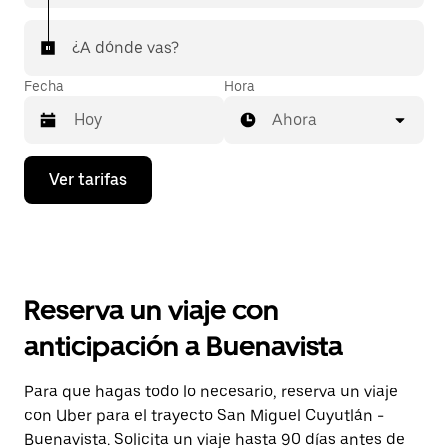
¿A dónde vas?
Fecha
Hora
Ahora
Presiona
Ver tarifas
la
flecha
hacia
abajo
para
interactuar
con
Reserva un viaje con
el
calendario
anticipación a Buenavista
y
selecciona
una
Para que hagas todo lo necesario, reserva un viaje
fecha.
con Uber para el trayecto San Miguel Cuyutlán -
Presiona
la
Buenavista. Solicita un viaje hasta 90 días antes de