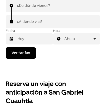
¿De dónde vienes?
¿A dónde vas?
Fecha
Hora
Ahora
Presiona
Ver tarifas
la
flecha
hacia
abajo
para
interactuar
con
Reserva un viaje con
el
calendario
anticipación a San Gabriel
y
selecciona
Cuauhtla
una
fecha.