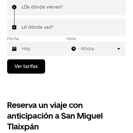
¿De dónde vienes?
¿A dónde vas?
Fecha
Hora
Ahora
Presiona
Ver tarifas
la
flecha
hacia
abajo
para
interactuar
con
Reserva un viaje con
el
calendario
anticipación a San Miguel
y
selecciona
Tlaixpán
una
fecha.