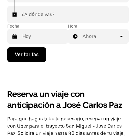
¿A dónde vas?
Fecha
Hora
Ahora
Presiona
Ver tarifas
la
flecha
hacia
abajo
para
interactuar
con
Reserva un viaje con
el
calendario
anticipación a José Carlos Paz
y
selecciona
una
Para que hagas todo lo necesario, reserva un viaje
fecha.
con Uber para el trayecto San Miguel - José Carlos
Presiona
la
Paz. Solicita un viaje hasta 90 días antes de tu viaje,