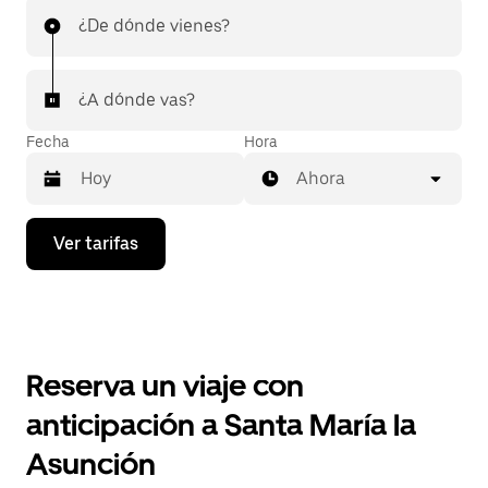
¿De dónde vienes?
¿A dónde vas?
Fecha
Hora
Ahora
Presiona
Ver tarifas
la
flecha
hacia
abajo
para
interactuar
con
Reserva un viaje con
el
calendario
anticipación a Santa María la
y
selecciona
Asunción
una
fecha.