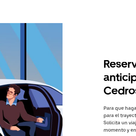
Reserv
antici
Cedro
Para que hagas
para el trayec
Solicita un vi
momento y en 