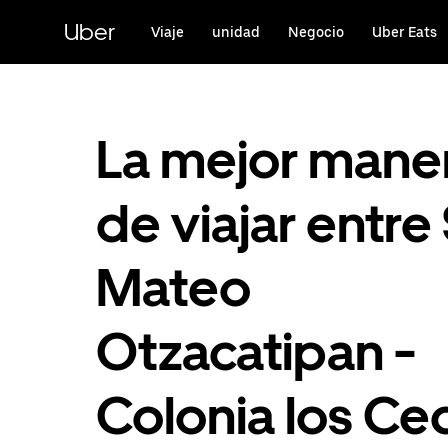
Saltar
al
Uber
Viaje
unidad
Negocio
Uber Eats
contenido
principal
La mejor mane
de viajar entre
Mateo
Otzacatipan -
Colonia los Ce