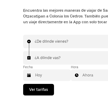
Encuentra las mejores maneras de viajar de S
Otzacatipan a Colonia los Cedros. También pued
un viaje directamente en la App con solo tocar
¿De dónde vienes?
¿A dónde vas?
Fecha
Hora
Ahora
Presiona
Ver tarifas
la
flecha
hacia
abajo