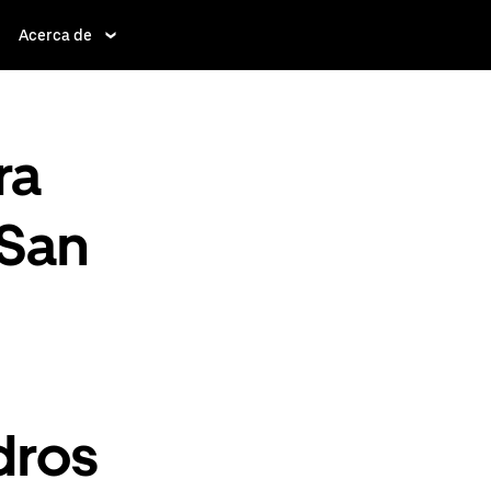
Acerca de
ra
 San
dros