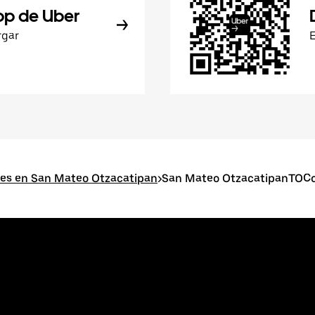
pp de Uber
rgar
res en San Mateo Otzacatipan
>
San Mateo OtzacatipanTOCol