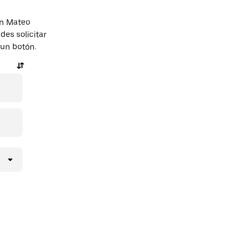
an Mateo
es solicitar
 un botón.