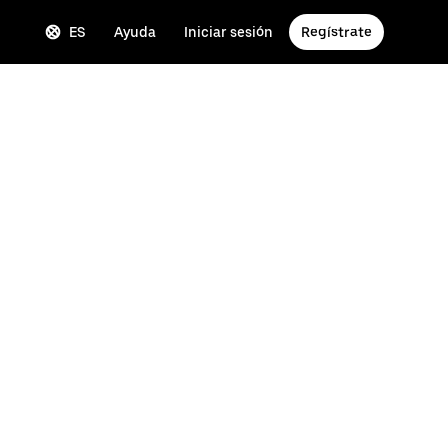
ES
Ayuda
Iniciar sesión
Regístrate