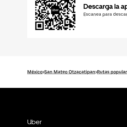
Descarga la a
Escanea para desca
México
>
San Mateo Otzacatipan
>
Rutas popula
Uber