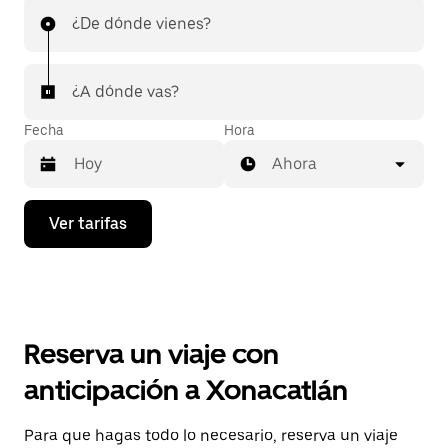
¿De dónde vienes?
¿A dónde vas?
Fecha
Hora
Ahora
Presiona
Ver tarifas
la
flecha
hacia
abajo
para
interactuar
con
Reserva un viaje con
el
calendario
anticipación a Xonacatlán
y
selecciona
una
Para que hagas todo lo necesario, reserva un viaje
fecha.