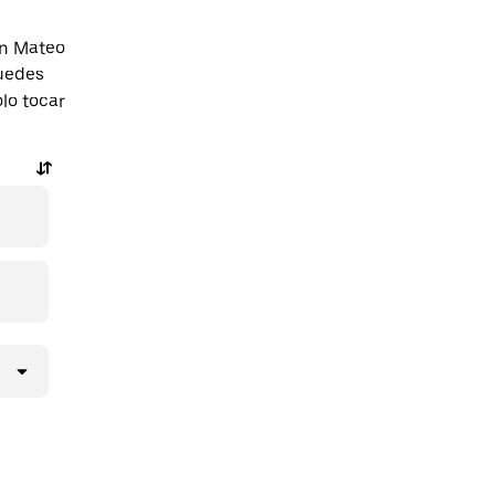
an Mateo
uedes
olo tocar