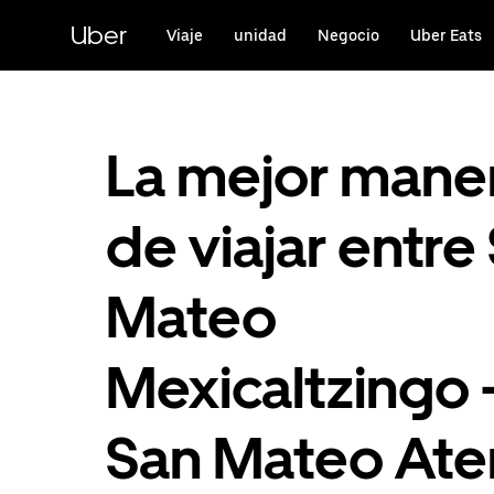
Saltar
al
Uber
Viaje
unidad
Negocio
Uber Eats
contenido
principal
La mejor mane
de viajar entre
Mateo
Mexicaltzingo 
San Mateo At