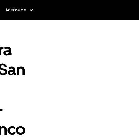
Acerca de
ra
 San
-
enco