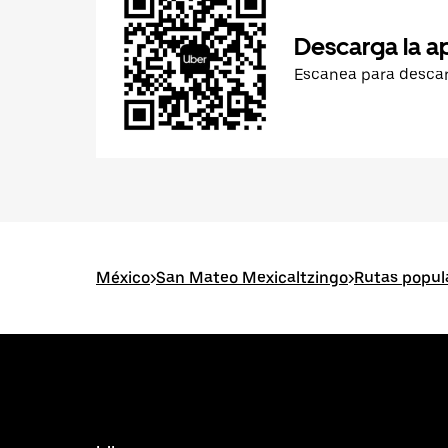
Descarga la a
Escanea para desca
México
>
San Mateo Mexicaltzingo
>
Rutas popul