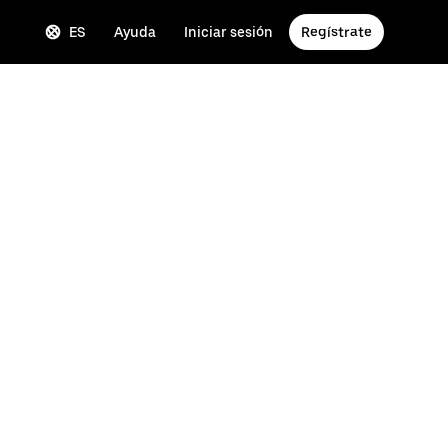
ES
Ayuda
Iniciar sesión
Regístrate