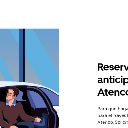
Reserv
antici
Atenc
Para que hagas
para el traye
Atenco. Solici