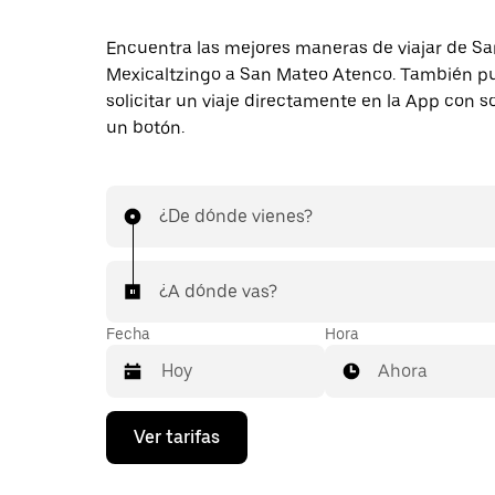
Encuentra las mejores maneras de viajar de S
Mexicaltzingo a San Mateo Atenco. También p
solicitar un viaje directamente en la App con s
un botón.
¿De dónde vienes?
¿A dónde vas?
Fecha
Hora
Ahora
Presiona
Ver tarifas
la
flecha
hacia