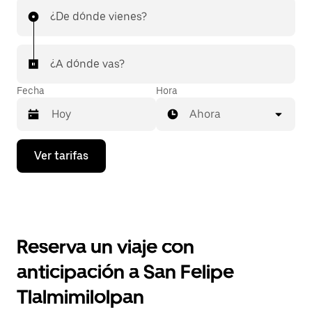
¿De dónde vienes?
¿A dónde vas?
Fecha
Hora
Ahora
Presiona
Ver tarifas
la
flecha
hacia
abajo
para
interactuar
con
Reserva un viaje con
el
calendario
anticipación a San Felipe
y
selecciona
Tlalmimilolpan
una
fecha.