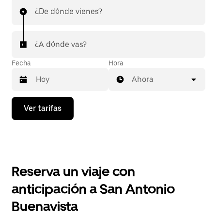
¿De dónde vienes?
¿A dónde vas?
Fecha
Hora
Ahora
Presiona
Ver tarifas
la
flecha
hacia
abajo
para
interactuar
con
Reserva un viaje con
el
calendario
anticipación a San Antonio
y
selecciona
Buenavista
una
fecha.