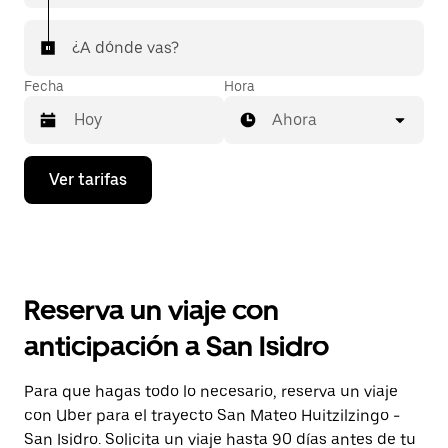
¿A dónde vas?
Fecha
Hora
Ahora
Presiona
Ver tarifas
la
flecha
hacia
abajo
para
interactuar
con
Reserva un viaje con
el
calendario
anticipación a San Isidro
y
selecciona
una
Para que hagas todo lo necesario, reserva un viaje
fecha.
con Uber para el trayecto San Mateo Huitzilzingo -
Presiona
la
San Isidro. Solicita un viaje hasta 90 días antes de tu