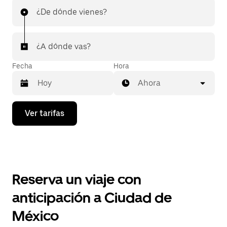
¿De dónde vienes?
¿A dónde vas?
Fecha
Hora
Ahora
Presiona
Ver tarifas
la
flecha
hacia
abajo
para
interactuar
con
Reserva un viaje con
el
calendario
anticipación a Ciudad de
y
selecciona
México
una
fecha.