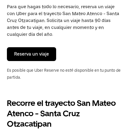
Presiona
Para que hagas todo lo necesario, reserva un viaje
la
con Uber para el trayecto San Mateo Atenco - Santa
tecla Esc
para
Cruz Otzacatipan. Solicita un viaje hasta 90 días
cerrar
antes de tu viaje, en cualquier momento y en
el
cualquier día del año.
calendario.
Reserva un viaje
Es posible que Uber Reserve no esté disponible en tu punto de
partida.
Recorre el trayecto San Mateo
Atenco - Santa Cruz
Otzacatipan