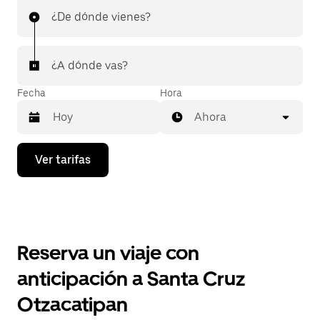
¿De dónde vienes?
¿A dónde vas?
Fecha
Hora
Ahora
Presiona
Ver tarifas
la
flecha
hacia
abajo
para
interactuar
con
Reserva un viaje con
el
calendario
anticipación a Santa Cruz
y
selecciona
Otzacatipan
una
fecha.