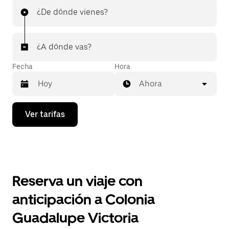
¿De dónde vienes?
¿A dónde vas?
Fecha
Hora
Ahora
Presiona
Ver tarifas
la
flecha
hacia
abajo
para
interactuar
con
Reserva un viaje con
el
calendario
anticipación a Colonia
y
selecciona
Guadalupe Victoria
una
fecha.