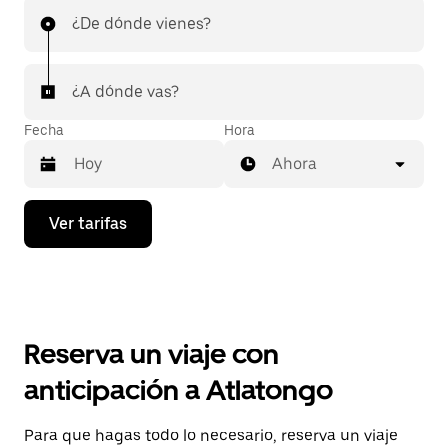
¿De dónde vienes?
¿A dónde vas?
Fecha
Hora
Ahora
Presiona
Ver tarifas
la
flecha
hacia
abajo
para
interactuar
con
Reserva un viaje con
el
calendario
anticipación a Atlatongo
y
selecciona
una
Para que hagas todo lo necesario, reserva un viaje
fecha.