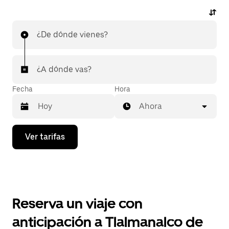
¿De dónde vienes?
¿A dónde vas?
Fecha
Hora
Ahora
Presiona
Ver tarifas
la
flecha
hacia
abajo
para
interactuar
con
Reserva un viaje con
el
calendario
anticipación a Tlalmanalco de
y