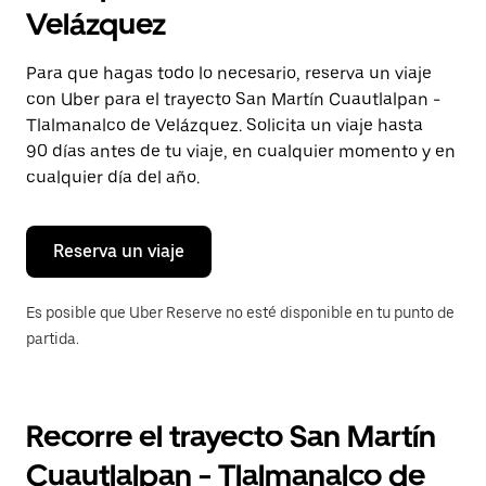
selecciona
Velázquez
una
fecha.
Presiona
Para que hagas todo lo necesario, reserva un viaje
la
con Uber para el trayecto San Martín Cuautlalpan -
tecla Esc
para
Tlalmanalco de Velázquez. Solicita un viaje hasta
cerrar
90 días antes de tu viaje, en cualquier momento y en
el
cualquier día del año.
calendario.
Reserva un viaje
Es posible que Uber Reserve no esté disponible en tu punto de
partida.
Recorre el trayecto San Martín
Cuautlalpan - Tlalmanalco de