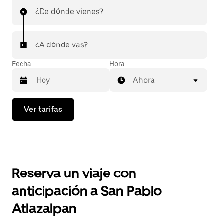
¿De dónde vienes?
¿A dónde vas?
Fecha
Hora
Ahora
Presiona
Ver tarifas
la
flecha
hacia
abajo
para
interactuar
con
Reserva un viaje con
el
calendario
anticipación a San Pablo
y
selecciona
Atlazalpan
una
fecha.