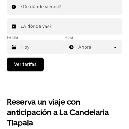
¿De dónde vienes?
¿A dónde vas?
Fecha
Hora
Ahora
Presiona
Ver tarifas
la
flecha
hacia
abajo
para
interactuar
con
Reserva un viaje con
el
calendario
anticipación a La Candelaria
y
selecciona
Tlapala
una
fecha.