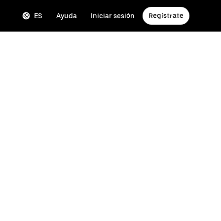
ES
Ayuda
Iniciar sesión
Regístrate