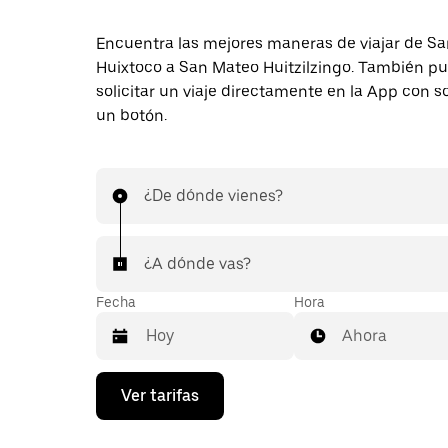
Encuentra las mejores maneras de viajar de S
Huixtoco a San Mateo Huitzilzingo. También p
solicitar un viaje directamente en la App con s
un botón.
¿De dónde vienes?
¿A dónde vas?
Fecha
Hora
Ahora
Presiona
Ver tarifas
la
flecha
hacia