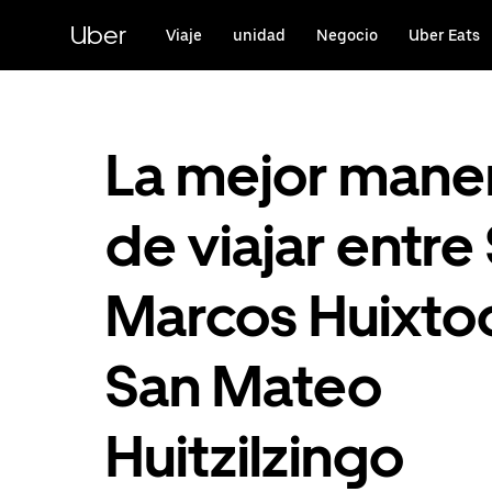
Saltar
al
Uber
Viaje
unidad
Negocio
Uber Eats
contenido
principal
La mejor mane
de viajar entre
Marcos Huixto
San Mateo
Huitzilzingo