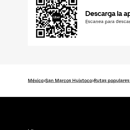
Descarga la a
Escanea para desca
México
>
San Marcos Huixtoco
>
Rutas populares