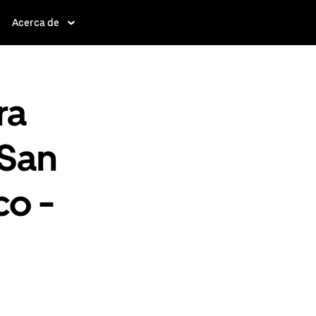
Acerca de
ra
 San
co -