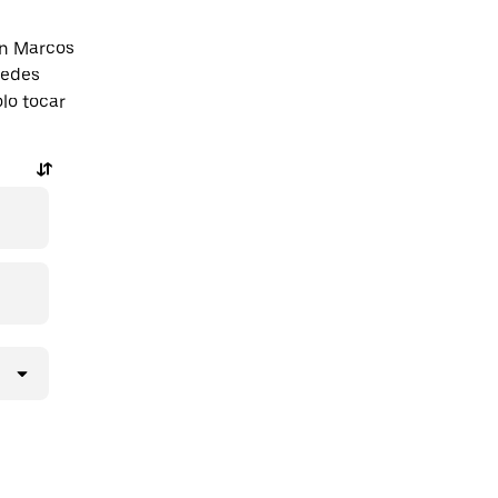
an Marcos
uedes
olo tocar