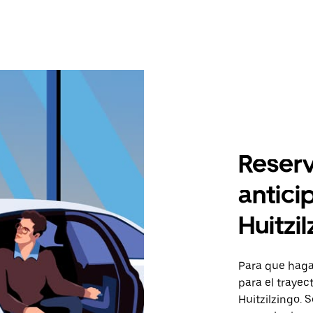
Reserv
antici
Huitzi
Para que hagas
para el traye
Huitzilzingo. S