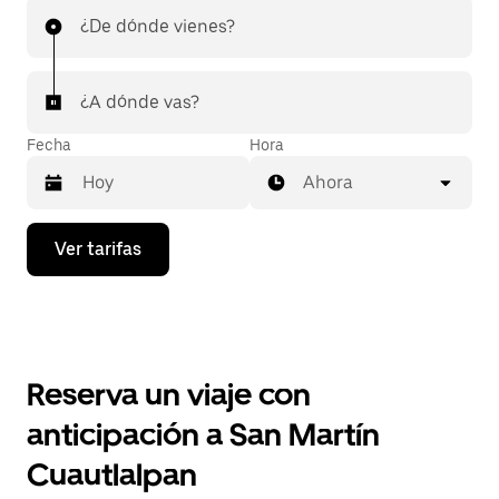
¿De dónde vienes?
¿A dónde vas?
Fecha
Hora
Ahora
Presiona
Ver tarifas
la
flecha
hacia
abajo
para
interactuar
con
Reserva un viaje con
el
calendario
anticipación a San Martín
y
selecciona
Cuautlalpan
una
fecha.