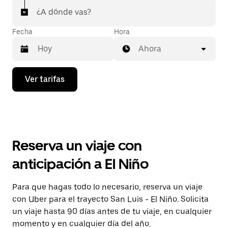
¿A dónde vas?
Fecha
Hora
Ahora
Presiona
Ver tarifas
la
flecha
hacia
abajo
para
interactuar
con
Reserva un viaje con
el
calendario
anticipación a El Niño
y
selecciona
una
Para que hagas todo lo necesario, reserva un viaje
fecha.
con Uber para el trayecto San Luis - El Niño. Solicita
Presiona
la
un viaje hasta 90 días antes de tu viaje, en cualquier
tecla Esc
momento y en cualquier día del año.