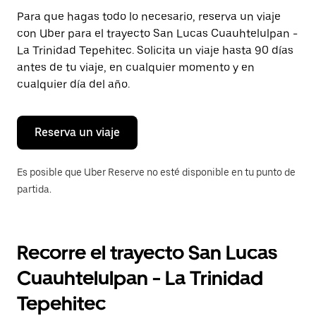
Presiona
Para que hagas todo lo necesario, reserva un viaje
la
con Uber para el trayecto San Lucas Cuauhtelulpan -
tecla Esc
para
La Trinidad Tepehitec. Solicita un viaje hasta 90 días
cerrar
antes de tu viaje, en cualquier momento y en
el
cualquier día del año.
calendario.
Reserva un viaje
Es posible que Uber Reserve no esté disponible en tu punto de
partida.
Recorre el trayecto San Lucas
Cuauhtelulpan - La Trinidad
Tepehitec