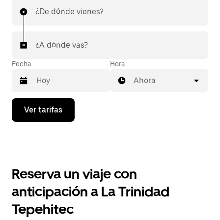
¿De dónde vienes?
¿A dónde vas?
Fecha
Hora
Ahora
Presiona
Ver tarifas
la
flecha
hacia
abajo
para
interactuar
con
Reserva un viaje con
el
calendario
anticipación a La Trinidad
y
selecciona
Tepehitec
una
fecha.