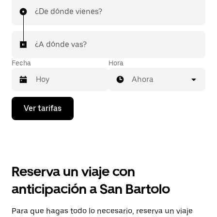
¿De dónde vienes?
¿A dónde vas?
Fecha
Hora
Ahora
Presiona
Ver tarifas
la
flecha
hacia
abajo
para
interactuar
con
Reserva un viaje con
el
calendario
anticipación a San Bartolo
y
selecciona
una
Para que hagas todo lo necesario, reserva un viaje
fecha.