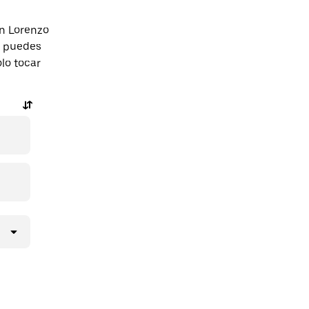
an Lorenzo
n puedes
olo tocar