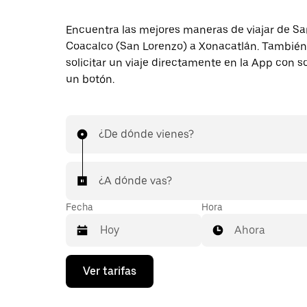
Encuentra las mejores maneras de viajar de S
Coacalco (San Lorenzo) a Xonacatlán. Tambié
solicitar un viaje directamente en la App con s
un botón.
¿De dónde vienes?
¿A dónde vas?
Fecha
Hora
Ahora
Presiona
Ver tarifas
la
flecha
hacia