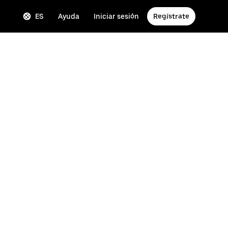
ES
Ayuda
Iniciar sesión
Regístrate