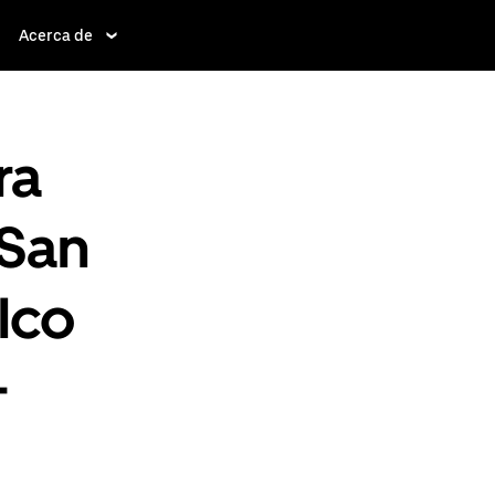
Acerca de
ra
 San
lco
-