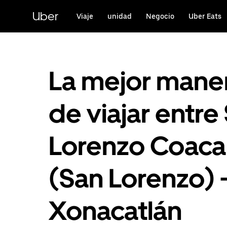
Saltar
al
Uber
Viaje
unidad
Negocio
Uber Eats
contenido
principal
La mejor mane
de viajar entre
Lorenzo Coaca
(San Lorenzo) 
Xonacatlán