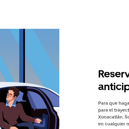
Reserv
antici
Para que hagas
para el trayec
Xonacatlán. So
en cualquier 