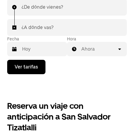
¿De dónde vienes?
¿A dónde vas?
Fecha
Hora
Ahora
Presiona
Ver tarifas
la
flecha
hacia
abajo
para
interactuar
con
Reserva un viaje con
el
calendario
anticipación a San Salvador
y
selecciona
Tizatlalli
una
fecha.