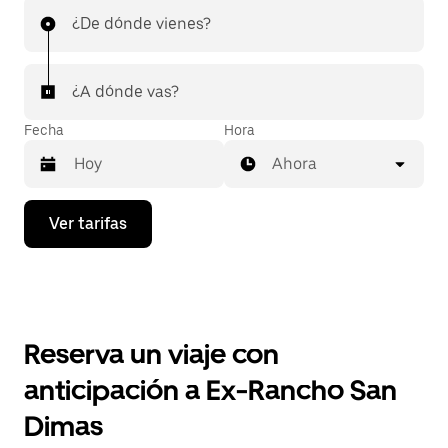
¿De dónde vienes?
¿A dónde vas?
Fecha
Hora
Ahora
Presiona
Ver tarifas
la
flecha
hacia
abajo
para
interactuar
con
Reserva un viaje con
el
calendario
anticipación a Ex-Rancho San
y
selecciona
Dimas
una
fecha.