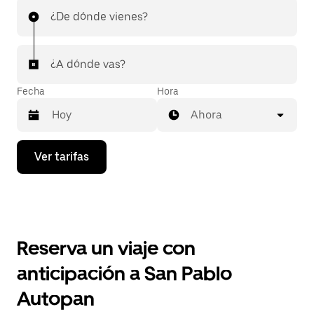
¿De dónde vienes?
¿A dónde vas?
Fecha
Hora
Ahora
Presiona
Ver tarifas
la
flecha
hacia
abajo
para
interactuar
con
Reserva un viaje con
el
calendario
anticipación a San Pablo
y
selecciona
Autopan
una
fecha.