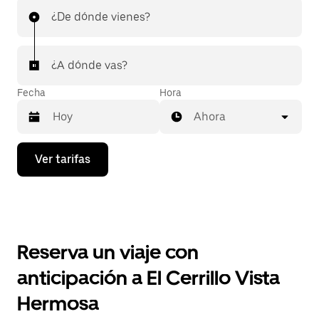
¿De dónde vienes?
¿A dónde vas?
Fecha
Hora
Ahora
Presiona
Ver tarifas
la
flecha
hacia
abajo
para
interactuar
con
Reserva un viaje con
el
calendario
anticipación a El Cerrillo Vista
y
selecciona
Hermosa
una
fecha.