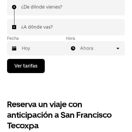
¿De dónde vienes?
¿A dónde vas?
Fecha
Hora
Ahora
Presiona
Ver tarifas
la
flecha
hacia
abajo
para
interactuar
con
Reserva un viaje con
el
calendario
anticipación a San Francisco
y
selecciona
Tecoxpa
una
fecha.