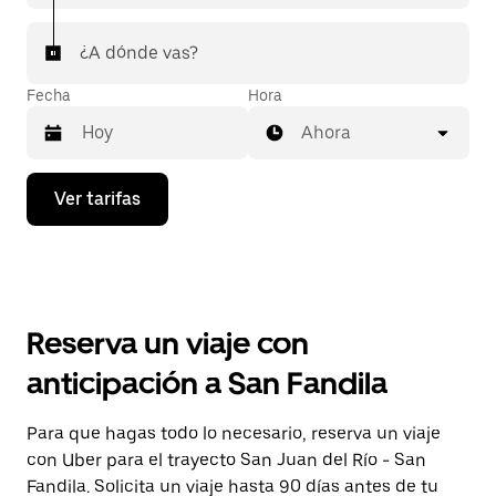
¿A dónde vas?
Fecha
Hora
Ahora
Presiona
Ver tarifas
la
flecha
hacia
abajo
para
interactuar
con
Reserva un viaje con
el
calendario
anticipación a San Fandila
y
selecciona
una
Para que hagas todo lo necesario, reserva un viaje
fecha.
con Uber para el trayecto San Juan del Río - San
Presiona
la
Fandila. Solicita un viaje hasta 90 días antes de tu