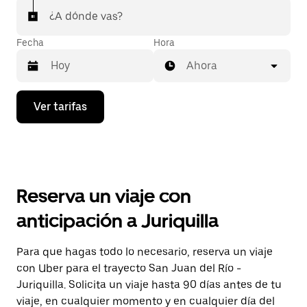
¿A dónde vas?
Fecha
Hora
Ahora
Presiona
Ver tarifas
la
flecha
hacia
abajo
para
interactuar
con
Reserva un viaje con
el
calendario
anticipación a Juriquilla
y
selecciona
una
Para que hagas todo lo necesario, reserva un viaje
fecha.
con Uber para el trayecto San Juan del Río -
Presiona
la
Juriquilla. Solicita un viaje hasta 90 días antes de tu
tecla Esc
viaje, en cualquier momento y en cualquier día del