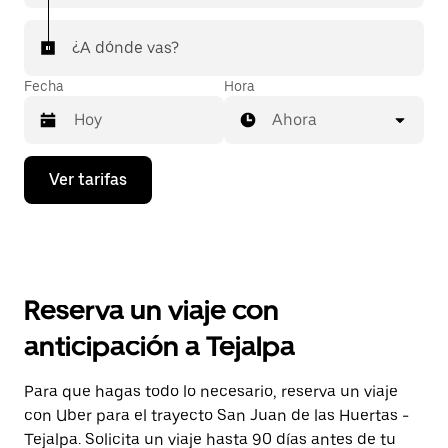
¿A dónde vas?
Fecha
Hora
Ahora
Presiona
Ver tarifas
la
flecha
hacia
abajo
para
interactuar
con
Reserva un viaje con
el
calendario
anticipación a Tejalpa
y
selecciona
una
Para que hagas todo lo necesario, reserva un viaje
fecha.
con Uber para el trayecto San Juan de las Huertas -
Presiona
la
Tejalpa. Solicita un viaje hasta 90 días antes de tu