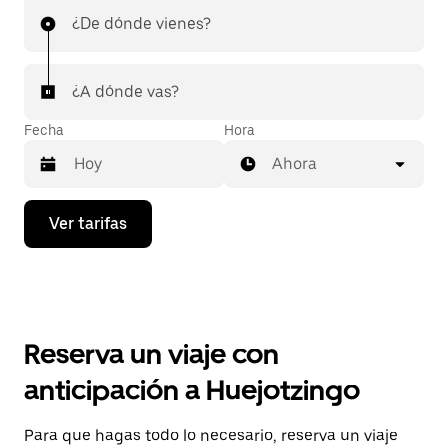
¿De dónde vienes?
¿A dónde vas?
Fecha
Hora
Ahora
Presiona
Ver tarifas
la
flecha
hacia
abajo
para
interactuar
con
Reserva un viaje con
el
calendario
anticipación a Huejotzingo
y
selecciona
una
Para que hagas todo lo necesario, reserva un viaje
fecha.