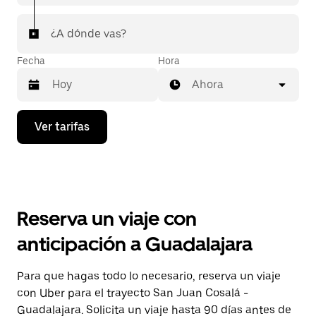
¿A dónde vas?
Fecha
Hora
Ahora
Presiona
Ver tarifas
la
flecha
hacia
abajo
para
interactuar
con
Reserva un viaje con
el
calendario
anticipación a Guadalajara
y
selecciona
una
Para que hagas todo lo necesario, reserva un viaje
fecha.
con Uber para el trayecto San Juan Cosalá -
Presiona
la
Guadalajara. Solicita un viaje hasta 90 días antes de