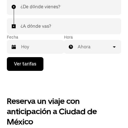
¿De dónde vienes?
¿A dónde vas?
Fecha
Hora
Ahora
Presiona
Ver tarifas
la
flecha
hacia
abajo
para
interactuar
con
Reserva un viaje con
el
calendario
anticipación a Ciudad de
y
selecciona
México
una
fecha.