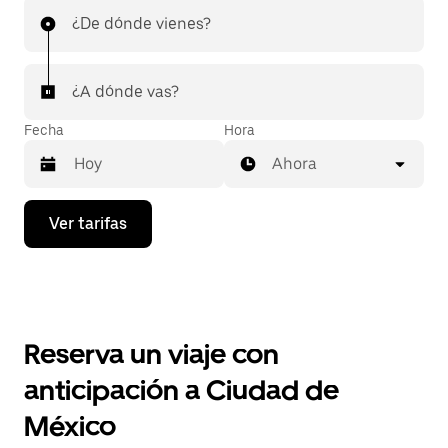
¿De dónde vienes?
¿A dónde vas?
Fecha
Hora
Ahora
Presiona
Ver tarifas
la
flecha
hacia
abajo
para
interactuar
con
Reserva un viaje con
el
calendario
anticipación a Ciudad de
y
selecciona
México
una
fecha.