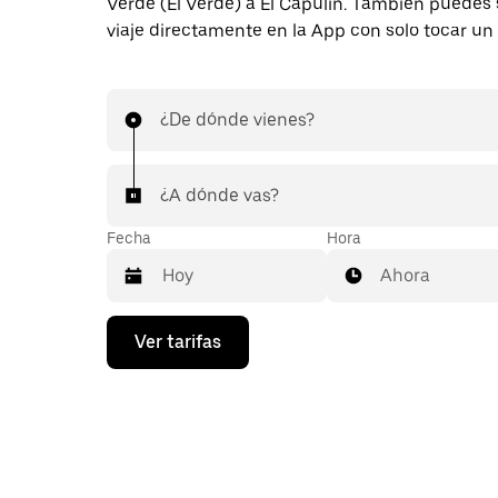
Verde (El Verde) a El Capulín. También puedes s
viaje directamente en la App con solo tocar un
¿De dónde vienes?
¿A dónde vas?
Fecha
Hora
Ahora
Presiona
Ver tarifas
la
flecha
hacia
abajo
para
interactuar
con
el