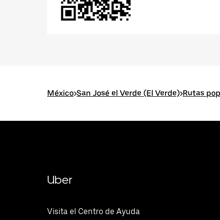
México
>
San José el Verde (El Verde)
>
Rutas pop
Uber
Visita el Centro de Ayuda