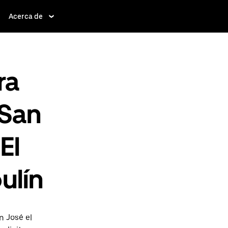
Acerca de
ra
 San
El
ulín
n José el