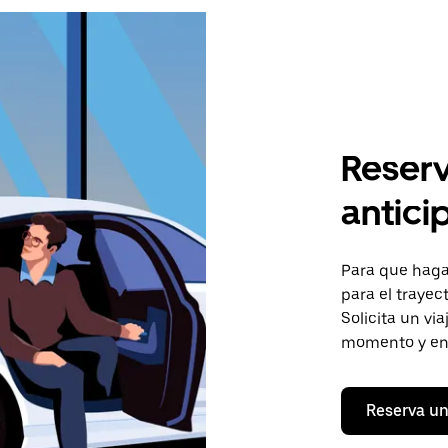
Reserv
antici
Para que hagas
para el trayec
Solicita un vi
momento y en 
Reserva un