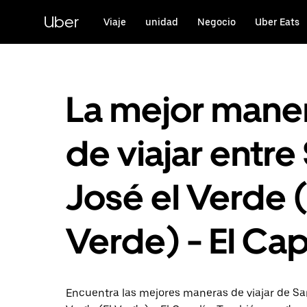
Saltar
al
Uber
Viaje
unidad
Negocio
Uber Eats
contenido
principal
La mejor mane
de viajar entre
José el Verde (
Verde) - El Cap
Encuentra las mejores maneras de viajar de Sa