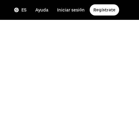
ES
Ayuda
Iniciar sesión
Regístrate