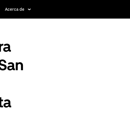
Acerca de
ra
 San
ta