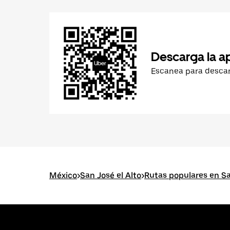
Descarga la a
Escanea para desca
México
>
San José el Alto
>
Rutas populares en Sa