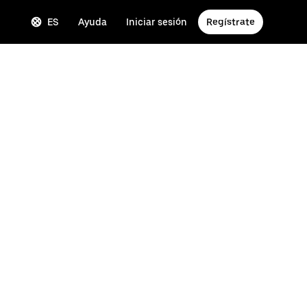
ES
Ayuda
Iniciar sesión
Regístrate