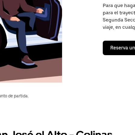
Para que hagas
para el trayec
Segunda Secció
viaje, en cual
Reserva un
nto de partida.
n José el Alto - Colinas