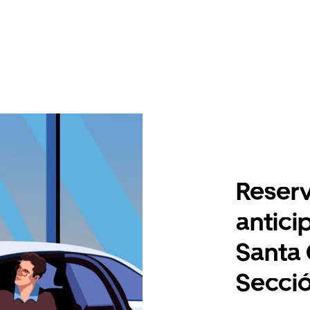
Reserv
antici
Santa
Secci