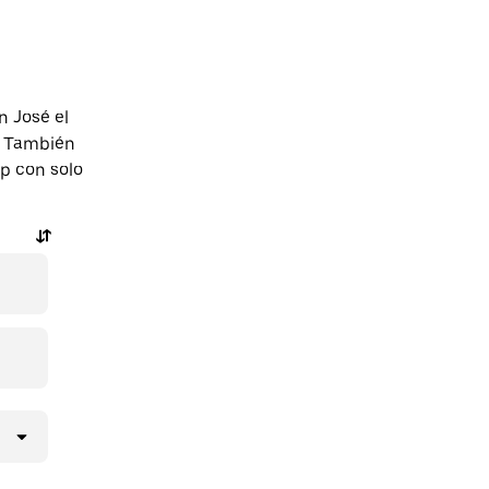
n José el
. También
pp con solo