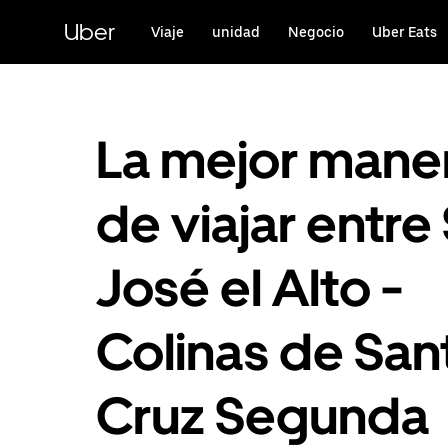
Saltar
al
Uber
Viaje
unidad
Negocio
Uber Eats
contenido
principal
La mejor mane
de viajar entre
José el Alto -
Colinas de San
Cruz Segunda