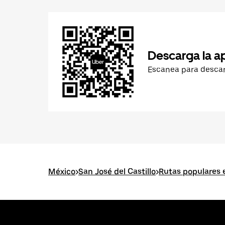
Descarga la a
Escanea para desca
México
>
San José del Castillo
>
Rutas populares e