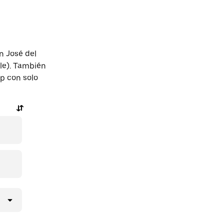
n José del
lle). También
pp con solo