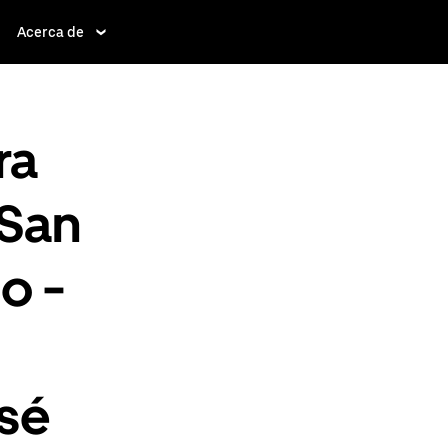
Acerca de
ra
 San
o -
osé