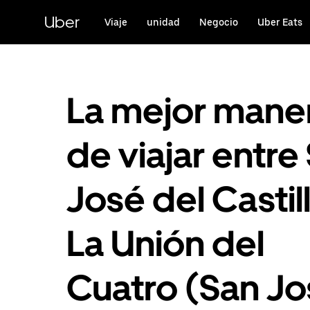
Saltar
al
Uber
Viaje
unidad
Negocio
Uber Eats
contenido
principal
La mejor mane
de viajar entre
José del Castill
La Unión del
Cuatro (San J