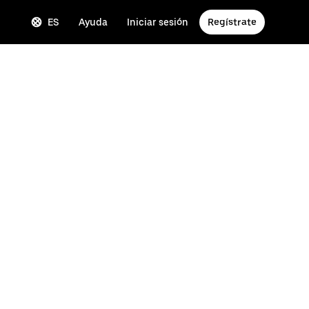
ES
Ayuda
Iniciar sesión
Regístrate