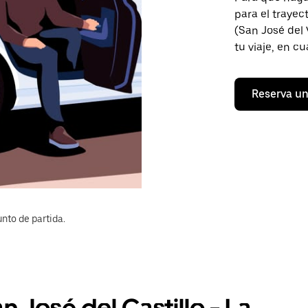
para el trayec
(San José del 
tu viaje, en c
Reserva un
nto de partida.
n José del Castillo - La