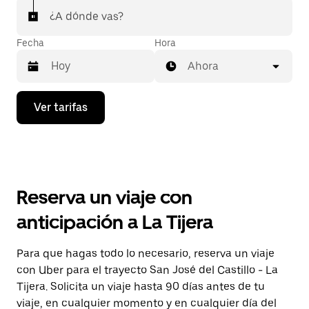
¿A dónde vas?
Fecha
Hora
Ahora
Presiona
Ver tarifas
la
flecha
hacia
abajo
para
interactuar
con
Reserva un viaje con
el
calendario
anticipación a La Tijera
y
selecciona
una
Para que hagas todo lo necesario, reserva un viaje
fecha.
con Uber para el trayecto San José del Castillo - La
Presiona
la
Tijera. Solicita un viaje hasta 90 días antes de tu
tecla Esc
viaje, en cualquier momento y en cualquier día del