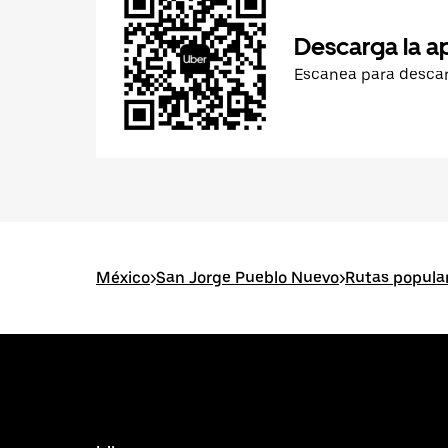
Descarga la a
Escanea para desca
México
>
San Jorge Pueblo Nuevo
>
Rutas popula