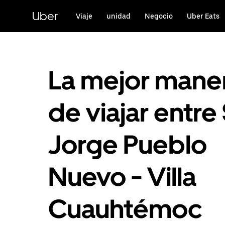
Saltar
al
Uber
Viaje
unidad
Negocio
Uber Eats
contenido
principal
La mejor mane
de viajar entre
Jorge Pueblo
Nuevo - Villa
Cuauhtémoc