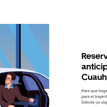
Reserv
antici
Cuauh
Para que hagas
para el traye
Solicita un vi