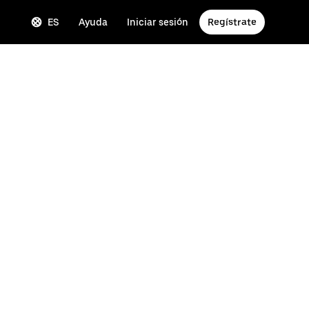
ES
Ayuda
Iniciar sesión
Regístrate