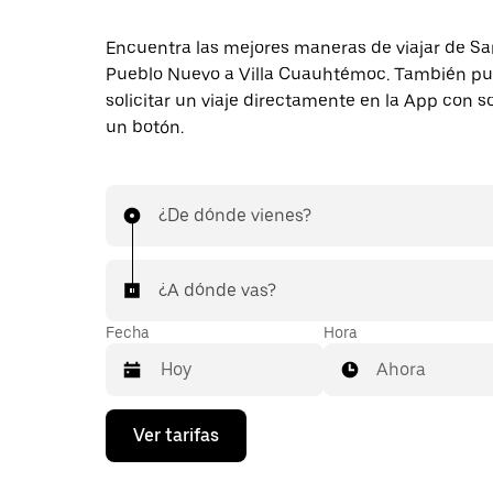
Encuentra las mejores maneras de viajar de Sa
Pueblo Nuevo a Villa Cuauhtémoc. También p
solicitar un viaje directamente en la App con s
un botón.
¿De dónde vienes?
¿A dónde vas?
Fecha
Hora
Ahora
Presiona
Ver tarifas
la
flecha
hacia