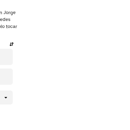
n Jorge
uedes
olo tocar