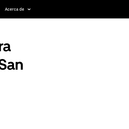
Acerca de
ra
 San