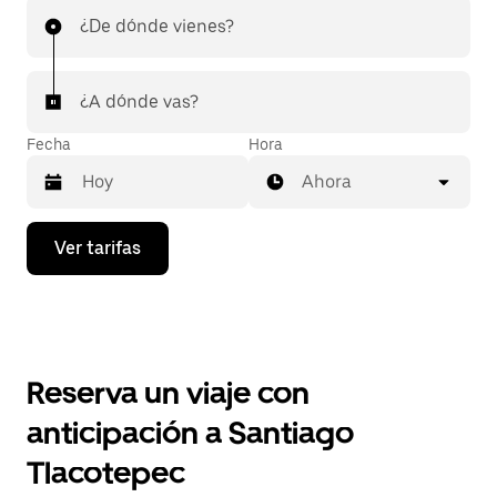
¿De dónde vienes?
¿A dónde vas?
Fecha
Hora
Ahora
Presiona
Ver tarifas
la
flecha
hacia
abajo
para
interactuar
con
Reserva un viaje con
el
calendario
anticipación a Santiago
y
selecciona
Tlacotepec
una
fecha.