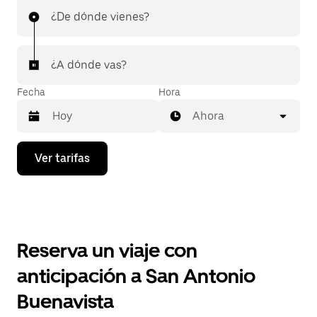
¿De dónde vienes?
¿A dónde vas?
Fecha
Hora
Ahora
Presiona
Ver tarifas
la
flecha
hacia
abajo
para
interactuar
con
Reserva un viaje con
el
calendario
anticipación a San Antonio
y
selecciona
Buenavista
una
fecha.