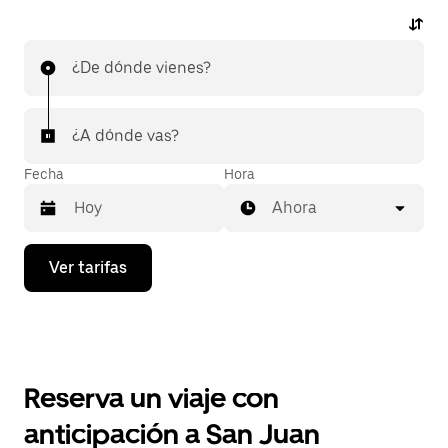
¿De dónde vienes?
¿A dónde vas?
Fecha
Hora
Ahora
Presiona
Ver tarifas
la
flecha
hacia
abajo
para
interactuar
con
Reserva un viaje con
el
calendario
anticipación a San Juan
y