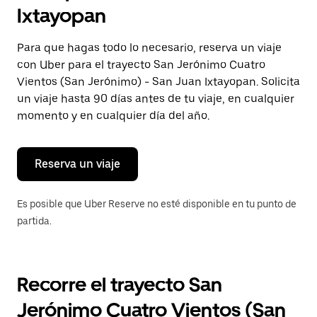
selecciona
Ixtayopan
una
fecha.
Presiona
Para que hagas todo lo necesario, reserva un viaje
la
con Uber para el trayecto San Jerónimo Cuatro
tecla Esc
para
Vientos (San Jerónimo) - San Juan Ixtayopan. Solicita
cerrar
un viaje hasta 90 días antes de tu viaje, en cualquier
el
momento y en cualquier día del año.
calendario.
Reserva un viaje
Es posible que Uber Reserve no esté disponible en tu punto de
partida.
Recorre el trayecto San
Jerónimo Cuatro Vientos (San