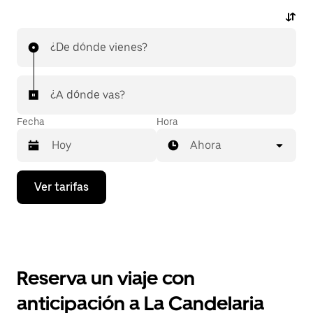
¿De dónde vienes?
¿A dónde vas?
Fecha
Hora
Ahora
Presiona
Ver tarifas
la
flecha
hacia
abajo
para
interactuar
con
Reserva un viaje con
el
calendario
anticipación a La Candelaria
y