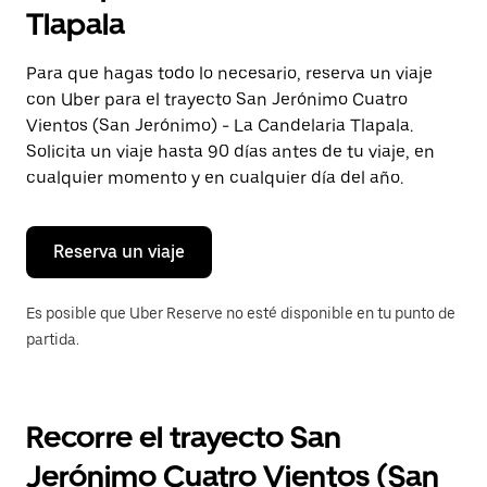
selecciona
Tlapala
una
fecha.
Presiona
Para que hagas todo lo necesario, reserva un viaje
la
con Uber para el trayecto San Jerónimo Cuatro
tecla Esc
para
Vientos (San Jerónimo) - La Candelaria Tlapala.
cerrar
Solicita un viaje hasta 90 días antes de tu viaje, en
el
cualquier momento y en cualquier día del año.
calendario.
Reserva un viaje
Es posible que Uber Reserve no esté disponible en tu punto de
partida.
Recorre el trayecto San
Jerónimo Cuatro Vientos (San