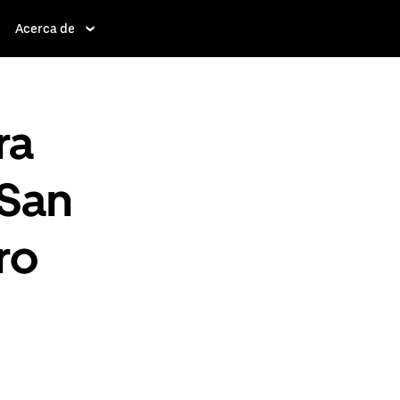
Acerca de
ra
 San
ro