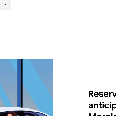
Reserv
antici