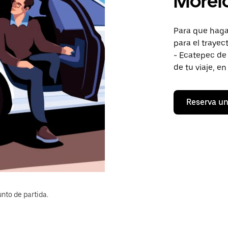
Morel
Para que hagas
para el traye
- Ecatepec de 
de tu viaje, e
Reserva un
nto de partida.