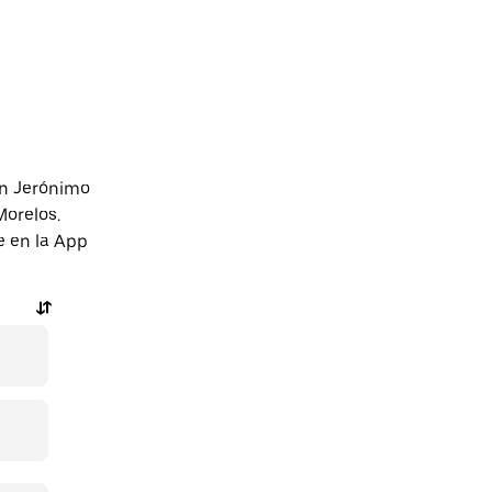
an Jerónimo
Morelos.
e en la App