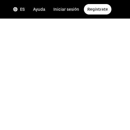
ES
Ayuda
Iniciar sesión
Regístrate