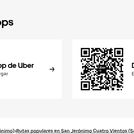
pps
pp de Uber
rgar
ónimo)
>
Rutas populares en San Jerónimo Cuatro Vientos (S