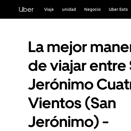
Saltar
al
Uber
Viaje
unidad
Negocio
Uber Eats
contenido
principal
La mejor mane
de viajar entre
Jerónimo Cuat
Vientos (San
Jerónimo) -