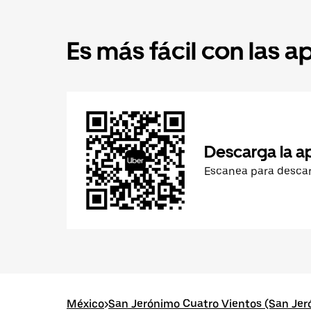
Es más fácil con las a
Descarga la a
Escanea para desca
México
>
San Jerónimo Cuatro Vientos (San Jer