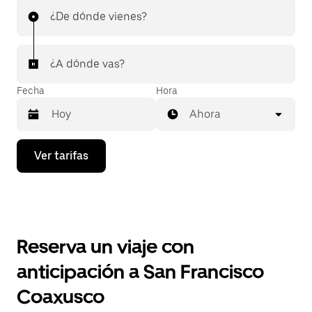
¿De dónde vienes?
¿A dónde vas?
Fecha
Hora
Ahora
Presiona
Ver tarifas
la
flecha
hacia
abajo
para
interactuar
con
Reserva un viaje con
el
calendario
anticipación a San Francisco
y
selecciona
Coaxusco
una
fecha.