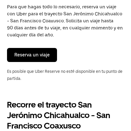
Presiona
Para que hagas todo lo necesario, reserva un viaje
la
con Uber para el trayecto San Jerónimo Chicahualco
tecla Esc
para
- San Francisco Coaxusco. Solicita un viaje hasta
cerrar
90 días antes de tu viaje, en cualquier momento y en
el
cualquier día del año.
calendario.
Reserva un viaje
Es posible que Uber Reserve no esté disponible en tu punto de
partida.
Recorre el trayecto San
Jerónimo Chicahualco - San
Francisco Coaxusco