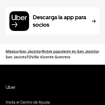
Descarga la app para
socios
México
>
San Jacinto
>
Rutas populares en San Jacinto
>
San JacintoTOVilla Vicente Guerrero
Uber
Visita el Centro de Ayuda