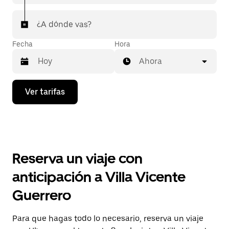
¿A dónde vas?
Fecha
Hora
Ahora
Presiona
Ver tarifas
la
flecha
hacia
abajo
para
interactuar
con
Reserva un viaje con
el
calendario
anticipación a Villa Vicente
y
selecciona
Guerrero
una
fecha.
Presiona
Para que hagas todo lo necesario, reserva un viaje
la