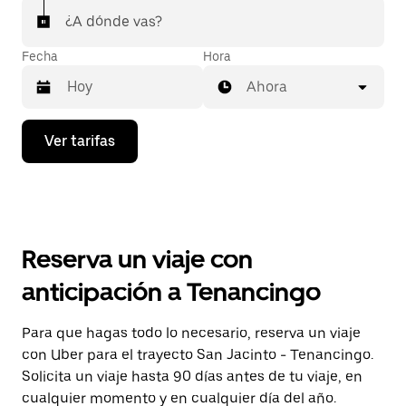
¿A dónde vas?
Fecha
Hora
Ahora
Presiona
Ver tarifas
la
flecha
hacia
abajo
para
interactuar
con
Reserva un viaje con
el
calendario
anticipación a Tenancingo
y
selecciona
una
Para que hagas todo lo necesario, reserva un viaje
fecha.
con Uber para el trayecto San Jacinto - Tenancingo.
Presiona
la
Solicita un viaje hasta 90 días antes de tu viaje, en
tecla Esc
cualquier momento y en cualquier día del año.